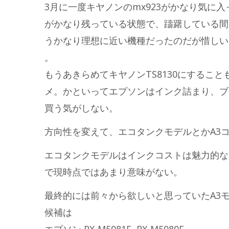
3月に一度キヤノンのmx923がかなり気に
がかなり残っている状態で、躊躇している間
うかなり理想に近い機種だったのだが惜しい
。
もうあきらめてキヤノンTS8130にするこ
メ。かといってエプソンはインク詰まり、ブ
買う気がしない。
方向性を変えて、エコタンクモデルとかA3
エコタンクモデルはインクコストは魅力的な
で現時点ではあまり意味がない。
最終的には前々から欲しいと思っていたA3
候補は
エプソン PX-M5081F, PX-M5080F