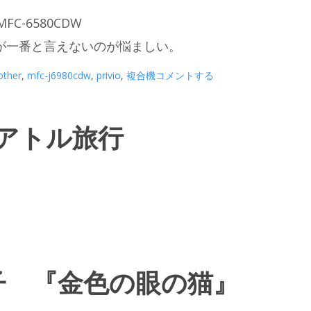
MFC-6580CDW
が一番と言えないのが悩ましい。
other
,
mfc-j6980cdw
,
privio
,
複合機
コメントする
30シアトル旅行
子 『金色の眼の猫』