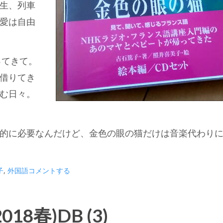
生、列車
愛は自由
ってきて。
借りてき
む日々。
的に必要なんだけど、金色の眼の猫だけは音楽代わり
子
,
外国語
コメントする
8春)DB (3)