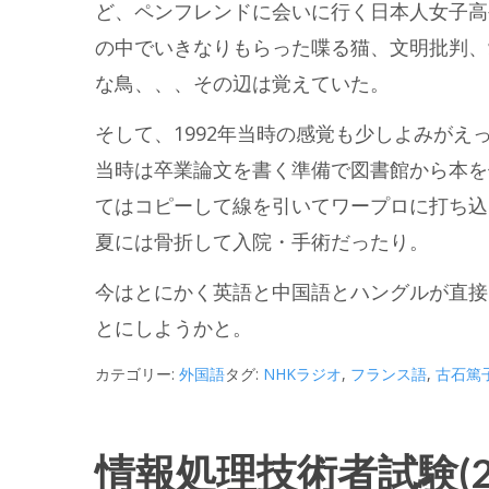
ど、ペンフレンドに会いに行く日本人女子高
の中でいきなりもらった喋る猫、文明批判、
な鳥、、、その辺は覚えていた。
そして、1992年当時の感覚も少しよみがえ
当時は卒業論文を書く準備で図書館から本を
てはコピーして線を引いてワープロに打ち込
夏には骨折して入院・手術だったり。
今はとにかく英語と中国語とハングルが直接
とにしようかと。
カテゴリー:
外国語
タグ:
NHKラジオ
,
フランス語
,
古石篤
情報処理技術者試験(201