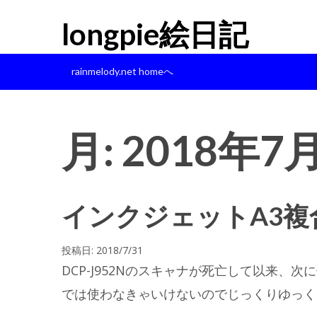
longpie絵日記
rainmelody.net homeへ
月:
2018年7
インクジェットA3複合
投稿日:
2018/7/31
DCP-J952Nのスキャナが死亡して以来、
では使わなきゃいけないのでじっくりゆっく