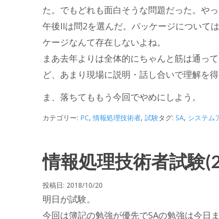
た。でもどれも面白そうな問題だった。やっぱ
午後IIは問2を選んだ。パッケージについ
ケージなんて存在しないよね。
まあ去年よりは全体的にちゃんと筋は通って
ど、あまり現場に説明・話し合いで理解を得
ま、落ちてももう今回でやめにしよう。
カテゴリー:
PC
,
情報処理技術者
,
試験
タグ:
SA
,
システム
情報処理技術者試験(201
投稿日:
2018/10/20
明日が試験。
今回は簿記の勉強が優先でSAの勉強は今日ま