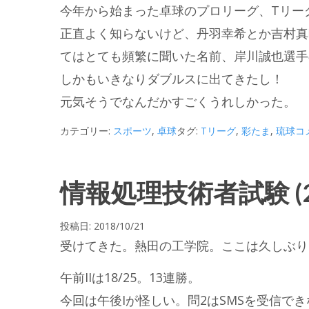
今年から始まった卓球のプロリーグ、Tリー
正直よく知らないけど、丹羽幸希とか吉村真
てはとても頻繁に聞いた名前、岸川誠也選手
しかもいきなりダブルスに出てきたし！
元気そうでなんだかすごくうれしかった。
カテゴリー:
スポーツ
,
卓球
タグ:
Tリーグ
,
彩たま
,
琉球
コ
情報処理技術者試験 (20
投稿日:
2018/10/21
受けてきた。熱田の工学院。ここは久しぶり
午前IIは18/25。13連勝。
今回は午後Iが怪しい。問2はSMSを受信で