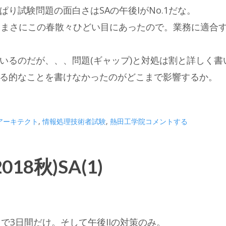
り試験問題の面白さはSAの午後IがNo.1だな。
てはまさにこの春散々ひどい目にあったので。業務に適合
いるのだが、、、問題(ギャップ)と対処は割と詳しく書
る的なことを書けなかったのがどこまで影響するか。
アーキテクト
,
情報処理技術者試験
,
熱田工学院
コメントする
8秋)SA(1)
で3日間だけ。そして午後IIの対策のみ。