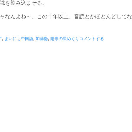
識を染み込ませる。
ャなんよね～。この十年以上、音読とかほとんどして
二
,
まいにち中国語
,
加藤徹
,
陽奈の星めぐり
コメントする