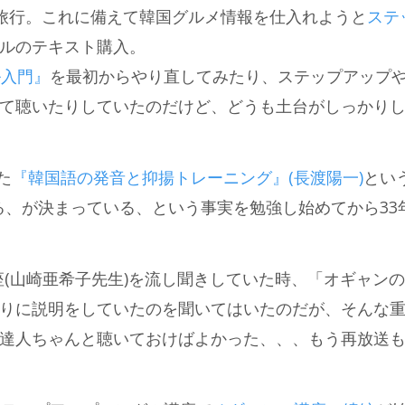
ぶりの韓国旅行。これに備えて韓国グルメ情報を仕入れようと
ステ
ルのテキスト購入。
ル入門』
を最初からやり直してみたり、ステップアップ
て聴いたりしていたのだけど、どうも土台がしっかり
た
『韓国語の発音と抑揚トレーニング』(長渡陽一)
とい
る、が決まっている、という事実を勉強し始めてから33
講座(山崎亜希子先生)を流し聞きしていた時、「オギャン
りに説明をしていたのを聞いてはいたのだが、そんな
達人ちゃんと聴いておけばよかった、、、もう再放送