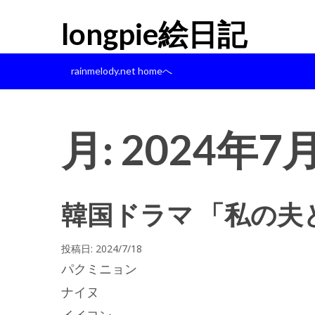
longpie絵日記
rainmelody.net homeへ
月:
2024年7
韓国ドラマ 「私の夫
投稿日:
2024/7/18
パクミニョン
ナイヌ
イイヨン