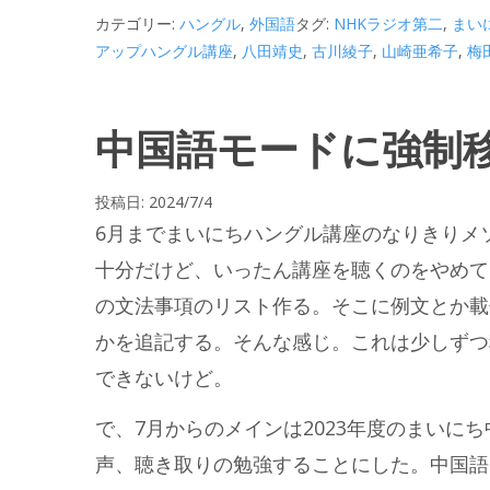
カテゴリー:
ハングル
,
外国語
タグ:
NHKラジオ第二
,
まい
アップハングル講座
,
八田靖史
,
古川綾子
,
山崎亜希子
,
梅
中国語モードに強制
投稿日:
2024/7/4
6月までまいにちハングル講座のなりきりメ
十分だけど、いったん講座を聴くのをやめて
の文法事項のリスト作る。そこに例文とか載
かを追記する。そんな感じ。これは少しずつ
できないけど。
で、7月からのメインは2023年度のまいに
声、聴き取りの勉強することにした。中国語