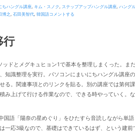
にちハングル講座
,
キム・スノク
,
ステップアップハングル講座
,
ハング
田博之
,
石田美智代
,
韓国語
コメントする
移行
ソッドとメグキュヒョン1で基本を整理しまくった。ま
、知識整理を実行。パソコンにまいにちハングル講座
せる。関連事項とのリンクを貼る。別の講座では第何
積み上げて行ける作業なので、できる時やっていく。
ち中国語「陽奈の星めぐり」をひたすら音読しながら単語
は一応3級なので、基礎はできているはず、という建前