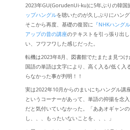
2023年GU(GorudenUi-ku)に5年
ップハングル
を聴いたのが久しぶりにハング
そこから再度、基礎の復習に
『NHKハング
アップの昔の講座
のテキストを引っ張り出し
い、フワフワした感じだった。
転機は2023年8月、図書館でたまたま見つけ
国語の単語は文字により、高く入る/低く入
らなかった事が判明！！
実は2022年10月からのまいにちハングル
というコーナーがあって、単語の抑揚を念入
だと気付いていなかった。「ああオギャンの
し、、、もったいないことを、、、」