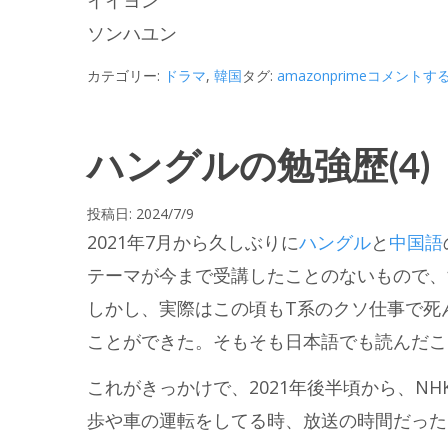
ソンハユン
カテゴリー:
ドラマ
,
韓国
タグ:
amazonprime
コメントす
ハングルの勉強歴(4)
投稿日:
2024/7/9
2021年7月から久しぶりに
ハングル
と
中国語
テーマが今まで受講したことのないもので、
しかし、実際はこの頃もT系のクソ仕事で死
ことができた。そもそも日本語でも読んだこ
これがきっかけで、2021年後半頃から、N
歩や車の運転をしてる時、放送の時間だった