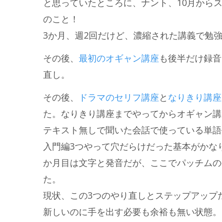
と思っていたところに、ナント、10月から
のこと！
3か月、週2回だけど、濃縮された講義で勉
その後、
最初のオギャン講座
も後半だけ録音
直し。
その後、
ドラマのセリフ講座
と
なりきり講座
た。なりきり講座までやってからオギャン講
テキスト無しで聞いた会話で使っている単語
入門編3つやって穴だらけだった基本がかな
か月目は文字と発音だが、ここでパッチムの
た。
現状、この3つのやり直しとステップアップ
新しいのに手を出す必要も余裕も無い状態。