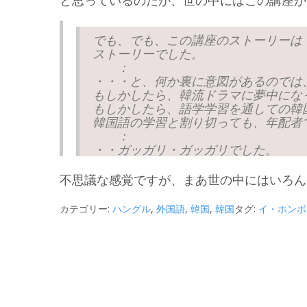
と思っているのだが、世の中にはこの講座が
でも、でも、この講座のストーリーは
ストーリーでした。
：
・・・と、何か裏に意図があるのでは
もしかしたら、韓流ドラマに夢中にな
もしかしたら、語学学習を通しての韓
韓国語の学習と割り切っても、年配者
：
・・ガッガリ・ガッガリでした。
不思議な感覚ですが、まあ世の中にはいろん
カテゴリー:
ハングル
,
外国語
,
韓国
,
韓国
タグ:
イ・ホンボ