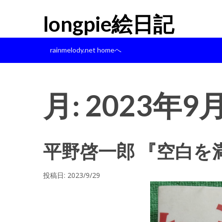
longpie絵日記
rainmelody.net homeへ
月:
2023年9
平野啓一郎 『空白を
投稿日:
2023/9/29