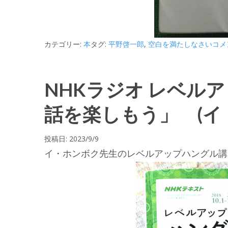
カテゴリー:
本
タグ:
平野啓一郎
,
空白を満たしなさい
コメ
NHKラジオ レベル
話を楽しもう」 (イ
投稿日:
2023/9/9
イ・ホンボク先生のレベルアップハングル講座