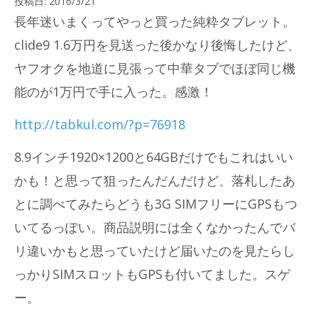
投稿日:
2016/3/21
長年迷いまくってやっと買った純粋タブレット。
clide9 1.6万円を見送った後かなり後悔したけど、
ヤフオクを地道に見張って中華タブでほぼ同じ機
能のが1万円で手に入った。感激！
http://tabkul.com/?p=76918
8.9インチ1920×1200と64GBだけでもこれはいい
かも！と思って狙ったんだんだけど、落札したあ
とに調べてみたらどうも3G SIMフリーにGPSもつ
いてるっぽい。商品説明には全くなかったんでバ
リ違いかもと思っていたけど届いたのを見たらし
っかりSIMスロットもGPSも付いてました。スゲ
ー。