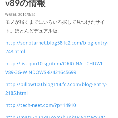
v89の情報
投稿日:
2016/3/26
モノが届くまでにいろいろ探して見つけたサイ
ト。ほとんどデュアル版。
http://sonotarnet.blog58.fc2.com/blog-entry-
248.html
http://list.qoo10.sg/item/ORIGINAL-CHUWI-
V89-3G-WINDOWS-8/421645699
http://pillow100.blog114.fc2.com/blog-entry-
2185.html
http://tech-neet.com/?p=14910
http://mazu-bunkai.com/bunkai-wp/tag/3g/