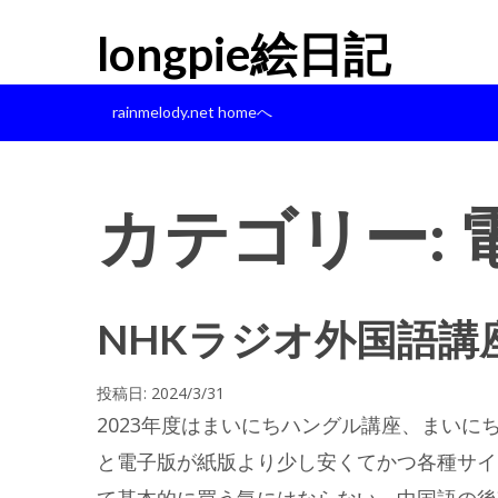
longpie絵日記
rainmelody.net homeへ
カテゴリー:
NHKラジオ外国語講
投稿日:
2024/3/31
2023年度はまいにちハングル講座、まいに
と電子版が紙版より少し安くてかつ各種サイト
て基本的に買う気にはならない。中国語の後