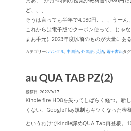
まあ、1か月5時間の授業が教科書代680
ど、、、
そうは言っても半年で4,080円、、、うー
これからは電子版でクーポン使って、じゃな
まあ手元に2023年度以前のものが大量に
カテゴリー:
ハングル
,
中国語
,
外国語
,
英語
,
電子書籍
タグ
au QUA TAB PZ(2)
投稿日:
2022/9/17
Kindle fire HD8を失ってしばらく経つ
くない。GooglePlay規制もキツくなった模
というわけでkindle諦めQUA Tab再登