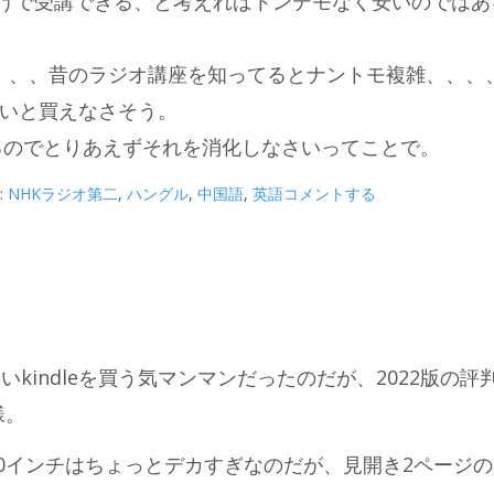
円だけで受講できる、と考えればトンデモなく安いのではあ
ん、、、昔のラジオ講座を知ってるとナントモ複雑、、、
いと買えなさそう。
あるのでとりあえずそれを消化しなさいってことで。
:
NHKラジオ第二
,
ハングル
,
中国語
,
英語
コメントする
。新しいkindleを買う気マンマンだったのだが、2022版の
様。
板。10インチはちょっとデカすぎなのだが、見開き2ページ