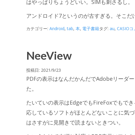
はやっぱりちょうどいい。SIMも刺さるし。
アンドロイド7というのが古すぎる。そこだ
カテゴリー:
Android
,
tab
,
本
,
電子書籍
タグ:
au
,
CASIO
コ
NeeView
投稿日:
2021/9/23
PDFの表示はなんだかんだでAdobeリー
た。
たいていの表示はEdgeでもFireFoxで
応しているソフトがほとんどないことに気づ
はさすがに見開きで読まないときつい。