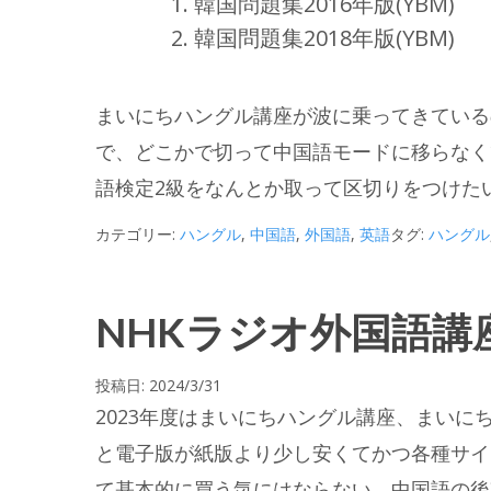
韓国問題集2016年版(YBM)
韓国問題集2018年版(YBM)
まいにちハングル講座が波に乗ってきている
で、どこかで切って中国語モードに移らなく
語検定2級をなんとか取って区切りをつけた
カテゴリー:
ハングル
,
中国語
,
外国語
,
英語
タグ:
ハングル
NHKラジオ外国語講
投稿日:
2024/3/31
2023年度はまいにちハングル講座、まいに
と電子版が紙版より少し安くてかつ各種サイト
て基本的に買う気にはならない。中国語の後