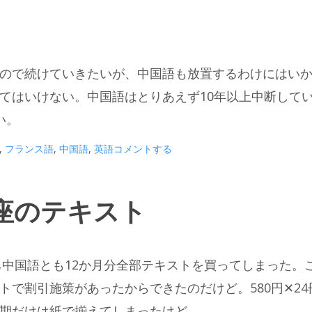
ので続けていきたいが、中国語も放置するわけにはい
てはいけない。中国語はとりあえず10年以上中断して
い。
,
フランス語
,
中国語
,
英語
コメントする
座のテキスト
ち中国語とも12か月分全部テキストを買ってしまった。
で割引施策があったからできたのだけど。580円✕24
期だけは紙で揃えてしまったけど。