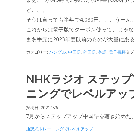
ど、、、
そうは言っても半年で4,080円、、、うー
これからは電子版でクーポン使って、じゃな
まあ手元に2023年度以前のものが大量に
カテゴリー:
ハングル
,
中国語
,
外国語
,
英語
,
電子書籍
タグ
NHKラジオ ステッ
ニングでレベルアップ
投稿日:
2021/7/6
7月からステップアップ中国語を聴き始めた
通訳式トレーニングでレベルアップ！